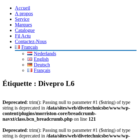
Accueil
A propos
Service
Marques
Catalogue
Fil Actu
Contactez-Nous
Français
Nederlands
English
Deutsch
Français
Étiquette :
Divepro L6
Deprecated
: trim(): Passing null to parameter #1 ($string) of type
string is deprecated in
/data/sites/web/divetechnicsbe/www/wp-
content/plugins/morriston-core/breadcrumb-
navxt/class.bcn_breadcrumb.php
on line
121
Deprecated
: trim(): Passing null to parameter #1 ($string) of type
string is deprecated in
/data/sites/web/divetechnicsbe/www/wp-