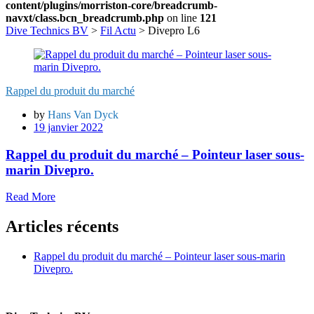
content/plugins/morriston-core/breadcrumb-
navxt/class.bcn_breadcrumb.php
on line
121
Dive Technics BV
>
Fil Actu
> Divepro L6
Rappel du produit du marché
by
Hans Van Dyck
19 janvier 2022
Rappel du produit du marché – Pointeur laser sous-
marin Divepro.
Read More
Articles récents
Rappel du produit du marché – Pointeur laser sous-marin
Divepro.